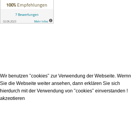
Menü
Impressum
Datenschutz
AGB`s
TWM WERKZEUG
2019 . TECHNISCHE WERKZEUGE & MASCHINEN.
Wir benutzen "cookies" zur Verwendung der Webseite. Wernn
Sie die Webseite weiter ansehen, dann erklären Sie sich
hierdurch mit der Verwendung von "cookies" einverstanden !
akzeptieren
Shop
Wishlist
0
Cart