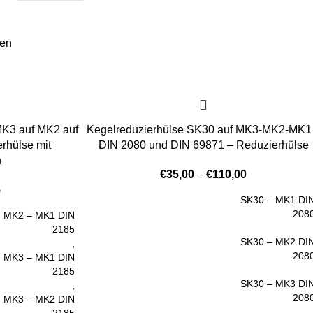
len
MK3 auf MK2 auf
Kegelreduzierhülse SK30 auf MK3-MK2-MK1
rhülse mit
DIN 2080 und DIN 69871 – Reduzierhülse
n
€
35,00
–
€
110,00
5
SK30 – MK1 DI
208
MK2 – MK1 DIN
2185
SK30 – MK2 DI
,
208
MK3 – MK1 DIN
2185
SK30 – MK3 DI
,
208
MK3 – MK2 DIN