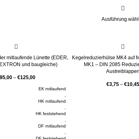
Ausführung wäh
er mitlaufende Lünette (EDER,
Kegelreduzierhülse MK4 auf 
XTRON und baugleiche)
MK1 – DIN 2085 Reduzie
Austreiblappe
95,00
–
€
125,00
€
3,75
–
€
10,4
EK mitlaufend
,
HK mitlaufend
,
HK feststehend
,
DF mitlaufend
,
DF feststehend