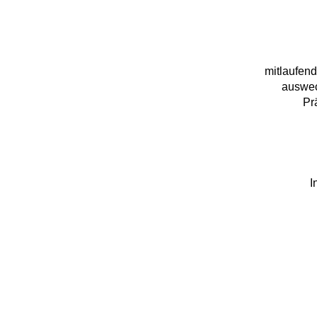
mitlaufen
auswec
Pr
I