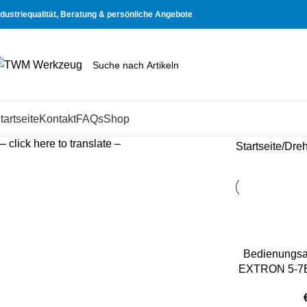
ndustriequalität, Beratung & persönliche Angebote
tartseite
Kontakt
FAQs
Shop
– click here to translate –
Startseite
Dre
Bedienungsa
EXTRON 5-7E