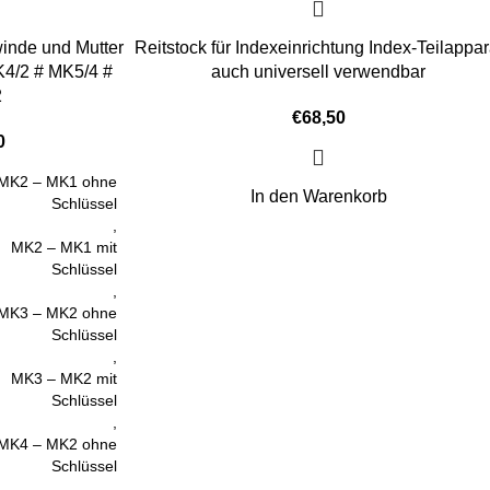
inde und Mutter
Reitstock für Indexeinrichtung Index-Teilappar
4/2 # MK5/4 #
auch universell verwendbar
2
€
68,50
0
MK2 – MK1 ohne
In den Warenkorb
Schlüssel
,
MK2 – MK1 mit
Schlüssel
,
MK3 – MK2 ohne
Schlüssel
,
MK3 – MK2 mit
Schlüssel
,
MK4 – MK2 ohne
Schlüssel
,