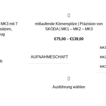
 MK3 mit 7
mitlaufende Körnerspitze | Präzision von
sätzen,
SKODA | MK1 – MK2 – MK3
eug
€
75,00
–
€
139,00
MK
AUFNAHMESCHAFT
MK
rb
MK
Ausführung wählen