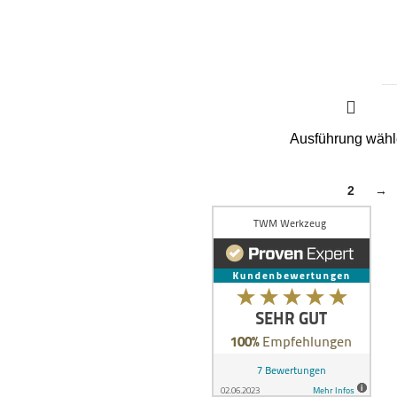
Ausführung wäh
1
2
→