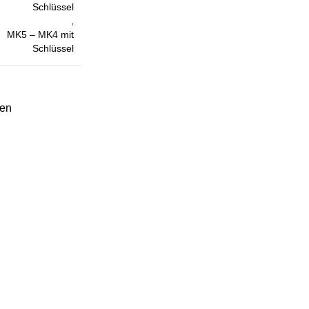
Schlüssel
,
MK5 – MK4 mit
Schlüssel
len
Menü
Impressum
Datenschutz
AGB`s