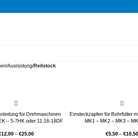
hen
Ausrüstung
Reitstock
nleitung für Drehmaschinen
Einsteckzapfen für Bohrfutter m
K – 5-7HK oder 11-16-18DF
MK1 – MK2 – MK3 – MK
€
12,00
–
€
25,00
€
5,50
–
€
10,5