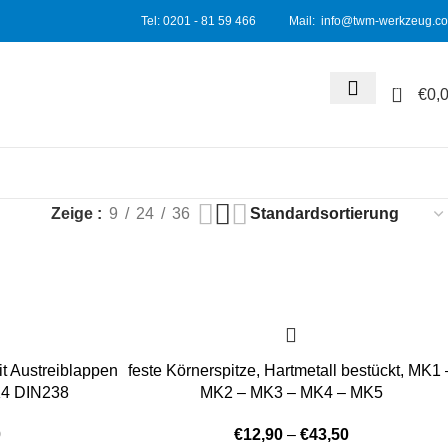
Tel: 0201 - 81
59
466 Mail: info@twm-werkzeug.c
0
€
0,
Zeige
9
24
36
it Austreiblappen
feste Körnerspitze, Hartmetall bestückt, MK1 
4 DIN238
MK2 – MK3 – MK4 – MK5
0
€
12,90
–
€
43,50