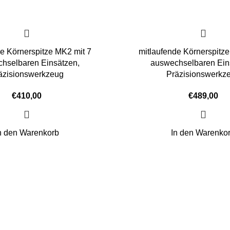
de Körnerspitze MK2 mit 7
mitlaufende Körnerspitze
hselbaren Einsätzen,
auswechselbaren Ein
äzisionswerkzeug
Präzisionswerkz
€
410,00
€
489,00
n den Warenkorb
In den Warenko