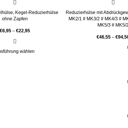
lhülse, Kegel-Reduzierhülse
Reduzierhülse mit Abdrückgew
ohne Zapfen
MK2/1 # MK3/2 # MK4/3 # MK
MK5/3 # MK5/
€
6,95
–
€
22,95
€
46,55
–
€
94,5
sführung wählen