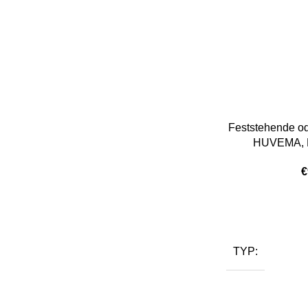
Feststehende od
HUVEMA, E
€
TYP: