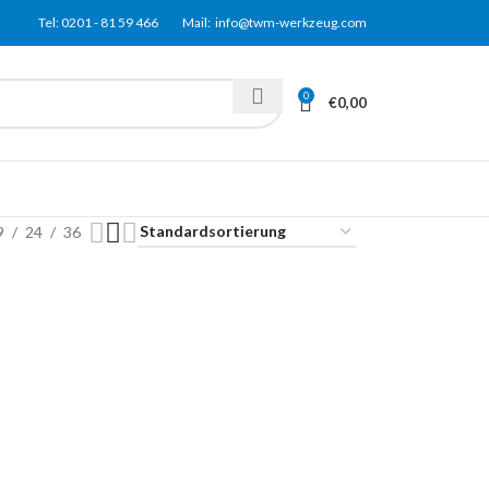
Tel: 0201 - 81
59
466 Mail: info@twm-werkzeug.com
0
€
0,00
9
24
36