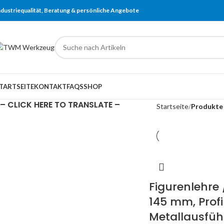
ndustriequalität, Beratung & persönliche Angebote
TARTSEITE
KONTAKT
FAQS
SHOP
– CLICK HERE TO TRANSLATE –
Startseite
Produkte
Figurenlehre
145 mm, Profi
Metallausfüh