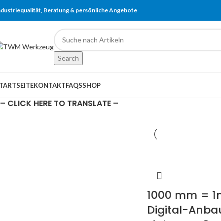
ndustriequalität, Beratung & persönliche Angebote
Search
TARTSEITE
KONTAKT
FAQS
SHOP
– CLICK HERE TO TRANSLATE –
1000 mm = 1m
Digital-Anb