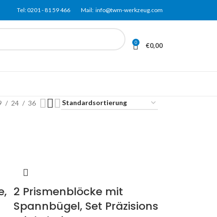
Tel: 0201 - 81
59
466 Mail: info@twm-werkzeug.com
0
€
0,00
9
24
36
e,
2 Prismenblöcke mit
Spannbügel, Set Präzisions