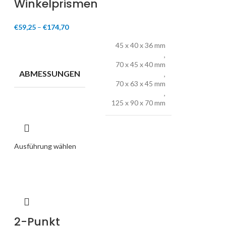
Winkelprismen
€
59,25
–
€
174,70
45 x 40 x 36 mm
,
70 x 45 x 40 mm
ABMESSUNGEN
,
70 x 63 x 45 mm
,
125 x 90 x 70 mm
Ausführung wählen
2-Punkt