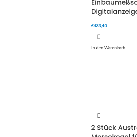
Einbaumeßsc
Digitalanzeig
€
433,40
In den Warenkorb
2 Stück Austre
Morsekegel f