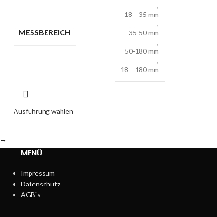
,
18 – 35 mm
,
MESSBEREICH
35-50 mm
,
50-180 mm
,
18 – 180 mm
Ausführung wählen
→
MENÜ
Impressum
Datenschutz
AGB`s