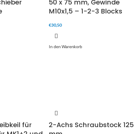
hieber
50 x 75 mm, Gewinde
e
M10x1,5 – 1-2-3 Blocks
€
30,50
In den Warenkorb
ibkeil für
2-Achs Schraubstock 125
ür MK1+2 und
mm,